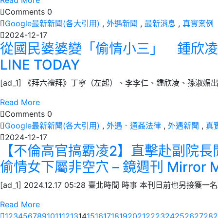
Read More
Comments 0
Google最新新聞(各大引用)
,
外遇新聞
,
最新消息
,
真實案例
2024-12-17
從國民婆婆變「偷情小三」 鍾欣凌拚轉
LINE TODAY
[ad_1] 《拜六禮拜》丁寧（左起）、李李仁、鍾欣凌、孫淑媚
Read More
Comments 0
Google最新新聞(各大引用)
,
外遇．通姦法律
,
外遇新聞
,
真
2024-12-17
【不倫高官搞霸凌2】直擊赴副院長
偷情女下屬非空穴 – 鏡週刊 Mirror M
[ad_1] 2024.12.17 05:28 臺北時間 時事 本刊日前也另
Read More
1
2
3
4
5
6
7
8
9
10
11
12
13
14
15
16
17
18
19
20
21
22
23
24
25
26
27
28
2