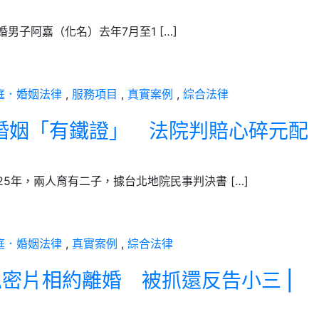
婚男子阿嘉（化名）去年7月至1 […]
庭．婚姻法律
,
服務項目
,
真實案例
,
綜合法律
婚姻「有鐵證」 法院判賠心碎元配
今25年，兩人育有二子，據台北地院民事判決書 […]
庭．婚姻法律
,
真實案例
,
綜合法律
密片相約離婚 被抓還反告小三 |