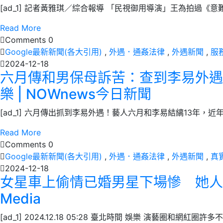
[ad_1] 記者黃雅琪／綜合報導 「民視御用導演」王為拍過《
Read More
Comments 0
Google最新新聞(各大引用)
,
外遇．通姦法律
,
外遇新聞
,
服
2024-12-18
六月傳和男保母訴苦：查到李易外遇照
樂 | NOWnews今日新聞
[ad_1] 六月傳出抓到李易外遇！藝人六月和李易結縭13年，
Read More
Comments 0
Google最新新聞(各大引用)
,
外遇．通姦法律
,
外遇新聞
,
真
2024-12-18
女星車上偷情已婚男星下場慘 她人財兩失
Media
[ad_1] 2024.12.18 05:28 臺北時間 娛樂 演藝圈和網紅