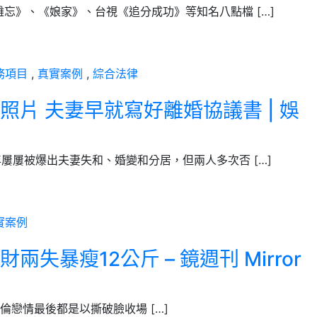
意難忘》、《娘家》、台視《追分成功》等知名八點檔 […]
務項目
,
真實案例
,
綜合法律
片 夫妻早就寫好離婚協議書 | 娛
近年屢屢被爆出夫妻失和、婚變和分居，但兩人多次否 […]
實案例
暴瘦12公斤 – 鏡週刊 Mirror
圈許多不倫戀情最後都是以撕破臉收場 […]