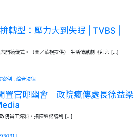
型：壓力大到失眠 | TVBS |
出席開鏡儀式。（圖／華視提供） 生活情感劇《拜六 […]
實案例
,
綜合法律
閒置官邸幽會 政院瘋傳處長徐益梁
edia
接獲一名政院員工爆料，指陳姓諮議利 […]
9
30
31