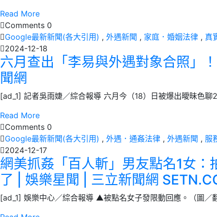
Read More
Comments 0
Google最新新聞(各大引用)
,
外遇新聞
,
家庭．婚姻法律
,
真
2024-12-18
六月查出「李易與外遇對象合照」！崩潰
聞網
[ad_1] 記者吳雨婕／綜合報導 六月今（18）日被爆出曖昧色
Read More
Comments 0
Google最新新聞(各大引用)
,
外遇．通姦法律
,
外遇新聞
,
服
2024-12-17
網美抓姦「百人斬」男友點名1女：
了 | 娛樂星聞 | 三立新聞網 SETN.C
[ad_1] 娛樂中心／綜合報導 ▲被點名女子發限動回應。（圖／翻攝