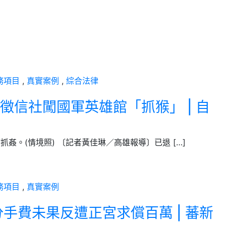
務項目
,
真實案例
,
綜合法律
信社闖國軍英雄館「抓猴」 | 自
抓姦。(情境照) 〔記者黃佳琳／高雄報導〕已退 […]
務項目
,
真實案例
手費未果反遭正宮求償百萬 | 蕃新