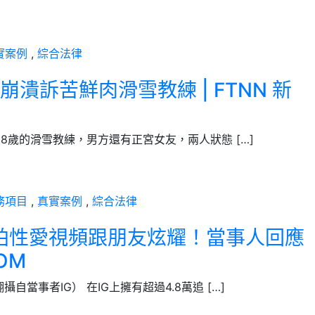
實案例
,
綜合法律
訴苦鮮肉滑雪教練 | FTNN 新
聊28歲的滑雪教練，男方還有正宮女友，兩人狀態 […]
務項目
,
真實案例
,
綜合法律
拍性愛視頻跟朋友炫耀！當事人回應
OM
自當事者IG） 在IG上擁有超過4.8萬追 […]