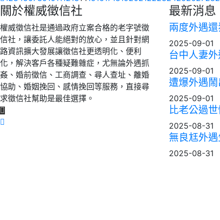
關於權威徵信社
最新消息
兩度外遇還狂
權威徵信社是通過政府立案合格的老字號徵
信社，讓委託人能絕對的放心，並且針對網
2025-09-01
路資訊擴大發展讓徵信社更透明化、便利
台中人妻外遇
化，解決客戶各種疑難雜症，尤無論外遇抓
2025-09-01
姦、婚前徵信、工商調查、尋人查址、離婚
遭爆外遇鬧出
協助、婚姻挽回、感情挽回等服務，直接尋
求徵信社幫助是最佳選擇。
2025-09-01
比老公過世慘
2025-08-31
無良尪外遇生
2025-08-31